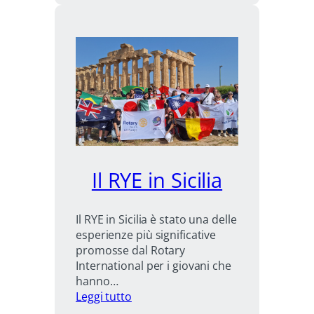
AIRC
Il RYE in Sicilia
Il RYE in Sicilia è stato una delle
esperienze più significative
promosse dal Rotary
International per i giovani che
hanno…
:
Leggi tutto
Il