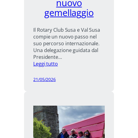
nuovo
gemellaggio
Il Rotary Club Susa e Val Susa
compie un nuovo passo nel
suo percorso internazionale.
Una delegazione guidata dal
Presidente…
:
Leggi tutto
Susa–
Penzance:
21/05/2026
nuovo
gemellaggio