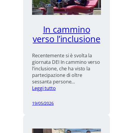
In cammino
verso l’inclusione
Recentemente si è svolta la
giornata DEI In cammino verso
l’inclusione, che ha visto la
partecipazione di oltre
sessanta persone…
:
Leggi tutto
In
cammino
19/05/2026
verso
l’inclusione