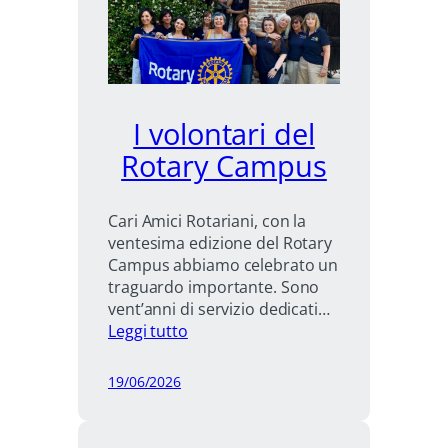
I volontari del
Rotary Campus
Cari Amici Rotariani, con la
ventesima edizione del Rotary
Campus abbiamo celebrato un
traguardo importante. Sono
vent’anni di servizio dedicati…
:
Leggi tutto
I
volontari
19/06/2026
del
Rotary
Campus