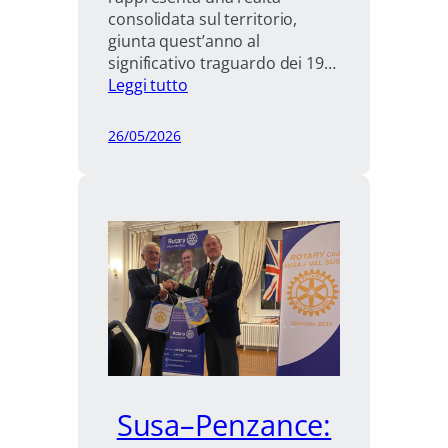
consolidata sul territorio,
giunta quest’anno al
significativo traguardo dei 19…
:
Leggi tutto
Il
valore
26/05/2026
del
piedibus
Susa–Penzance: