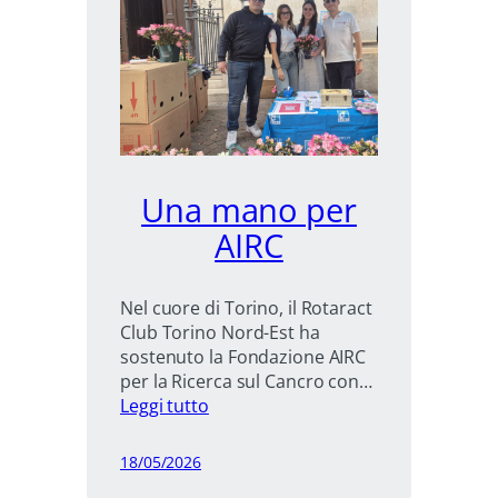
Una mano per
AIRC
Nel cuore di Torino, il Rotaract
Club Torino Nord-Est ha
sostenuto la Fondazione AIRC
per la Ricerca sul Cancro con…
:
Leggi tutto
Una
mano
18/05/2026
per