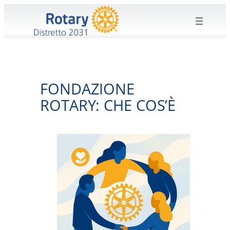
Vai
al
contenuto
FONDAZIONE
ROTARY: CHE COS’È