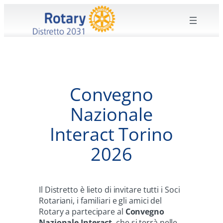
Vai
al
contenuto
Convegno
Nazionale
Interact Torino
2026
Il Distretto è lieto di invitare tutti i Soci
Rotariani, i familiari e gli amici del
Rotary a partecipare al
Convegno
Nazionale Interact
, che si terrà nelle