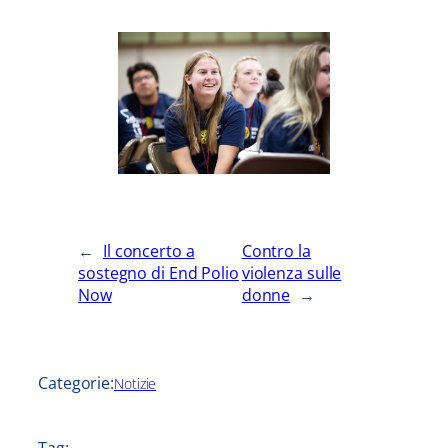
←
Il concerto a
Contro la
sostegno di End Polio
violenza sulle
Now
donne
→
Categorie:
Notizie
Tag: