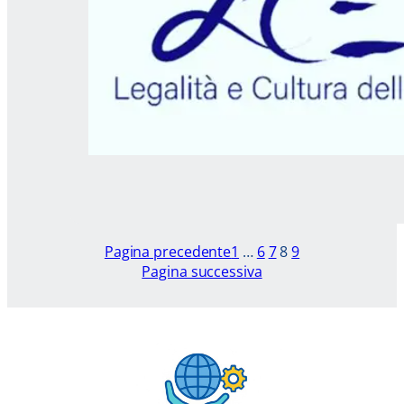
Pagina precedente
1
…
6
7
8
9
Pagina successiva