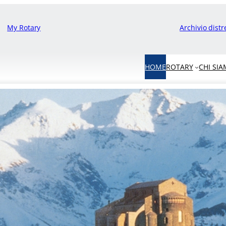
My Rotary
Archivio distr
HOME
ROTARY
CHI SI