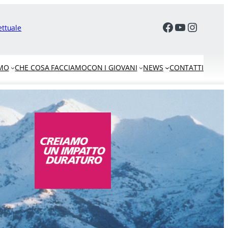
facebook
youtube
Instag
ettuale
AMO
CHE COSA FACCIAMO
CON I GIOVANI
NEWS
CONTATTI